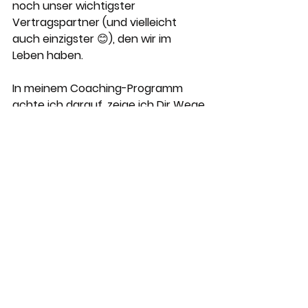
noch unser wichtigster 
Vertragspartner (und vielleicht 
auch einzigster 😊), den wir im 
Leben haben.
In meinem Coaching-Programm 
achte ich darauf, zeige ich Dir Wege 
auf und vermittle Dir die geeigneten 
Methoden, um Dich gut selbst zu 
führen und selbstwirksam auf 
Situationen zu reagieren. Du folgst 
damit nicht mehr irgendwelchen 
automatischen Reaktionsmustern, 
die vielleicht gar nicht Deine 
eigenen sind ist, weil sie irgendwo 
irgendwann unbewusst 
übernommen wurden. Du lernst 
Deine eigene Navigationsfähigkeit in 
herausfordernden Situationen zu 