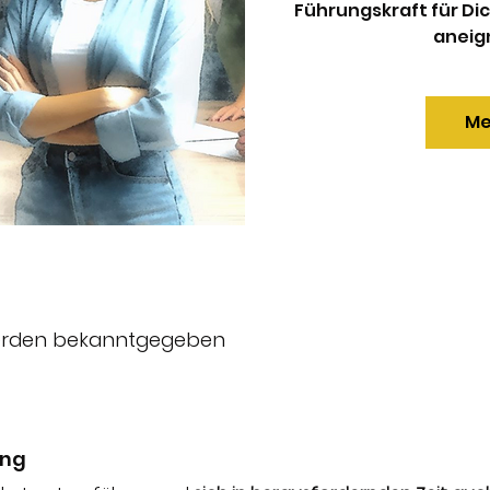
Führungskraft für Dic
aneig
Me
erden bekanntgegeben
ung