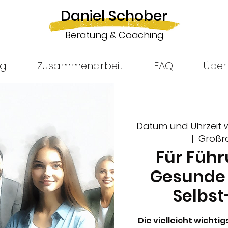
Daniel Schober
Beratung & Coaching
ng
Zusammenarbeit
FAQ
Über
Datum und Uhrzeit
  |  
Großr
Für Führ
Gesunde
Selbs
Die vielleicht wichtigs