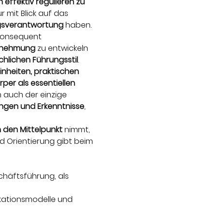
 effektiv regulieren zu 
r mit Blick auf das 
gsverantwortung 
haben. 
 konsequent 
rnehmung
 zu entwickeln 
hlichen Führungsstil
.
nheiten, praktischen 
per als essentiellen 
ch auch der einzige 
ngen und Erkenntnisse
, 
 den Mittelpunkt
 nimmt, 
nd Orientierung gibt beim 
chäftsführung, als 
kationsmodelle und 