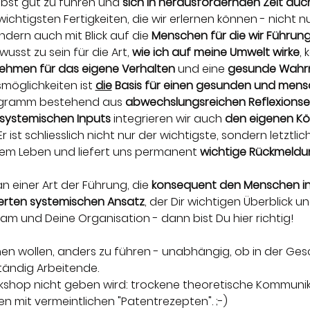
lbst gut zu führen und 
sich in herausfordernden Zeit auch
 wichtigsten Fertigkeiten, die wir erlernen können - nicht nu
ondern auch mit Blick auf die 
Menschen für die wir Führun
usst zu sein für die Art, 
wie ich auf meine Umwelt wirke
,
ehmen für das eigene Verhalten
 und eine 
gesunde Wah
möglichkeiten ist 
die
 Basis für einen gesunden und mensc
rogramm bestehend aus 
abwechslungsreichen Reflexionsei
systemischen Inputs
 integrieren wir auch 
den eigenen Kör
Er ist schliesslich nicht nur der wichtigste, sondern letztli
rem Leben und liefert uns permanent 
wichtige Rückmeldu
 einer Art der Führung, die 
konsequent den Menschen in
erten systemischen Ansatz
, der Dir wichtigen Überblick u
Team und Deine Organisation - dann bist Du hier richtig!
en wollen, anders zu führen - unabhängig, ob in der Ges
tändig Arbeitende. 
rkshop nicht geben wird: trockene theoretische Kommuni
n mit vermeintlichen "Patentrezepten". ;-)