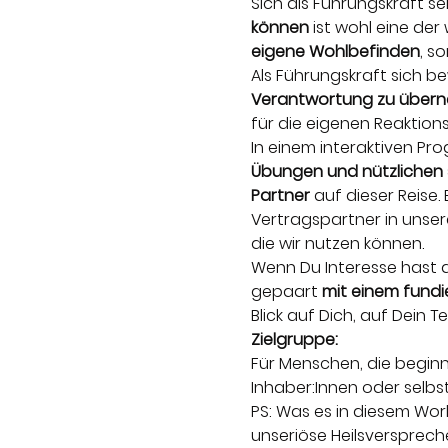
Sich als Führungskraft se
können
 ist wohl eine der
eigene Wohlbefinden
, s
Als Führungskraft sich bew
Verantwortung zu übern
für die eigenen Reaktions
In einem interaktiven P
Übungen und nützlichen 
Partner
 auf dieser Reise. 
Vertragspartner in unse
die wir nutzen können.
Wenn Du Interesse hast an
gepaart 
mit einem fundi
Blick auf Dich, auf Dein 
Zielgruppe:
Für Menschen, die beginn
Inhaber:Innen oder selbs
PS: Was es in diesem Wo
unseriöse Heilsverspreche