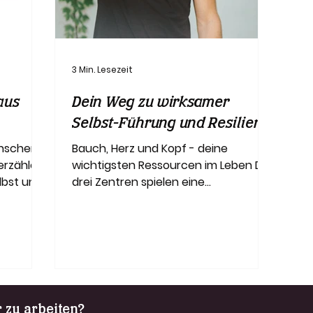
3 Min. Lesezeit
aus
Dein Weg zu wirksamer
Selbst-Führung und Resilienz
enschen
Bauch, Herz und Kopf - deine
erzählen
wichtigsten Ressourcen im Leben Die
lbst und
drei Zentren spielen eine
m...
entscheidende Rolle bei der
Selbstführung und kö
r zu arbeiten?